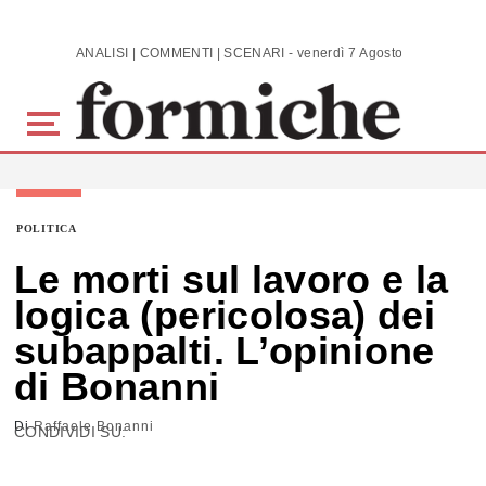
Skip to main content
ANALISI | COMMENTI | SCENARI - venerdì 7 Agosto 2026
POLITICA
Le morti sul lavoro e la
logica (pericolosa) dei
subappalti. L’opinione
di Bonanni
Di
Raffaele Bonanni
CONDIVIDI SU: