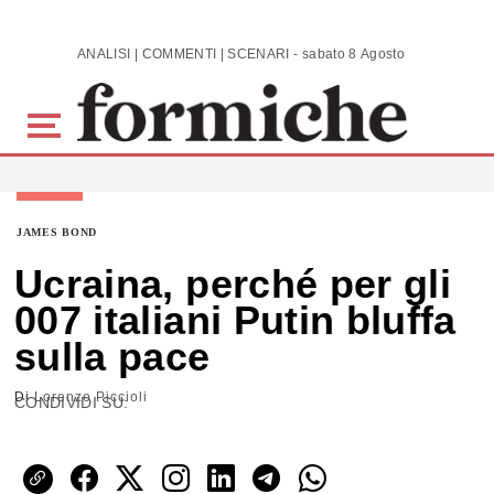
Skip to main content
ANALISI | COMMENTI | SCENARI - sabato 8 Agosto 2026
JAMES BOND
Ucraina, perché per gli
007 italiani Putin bluffa
sulla pace
Di
Lorenzo Piccioli
CONDIVIDI SU: