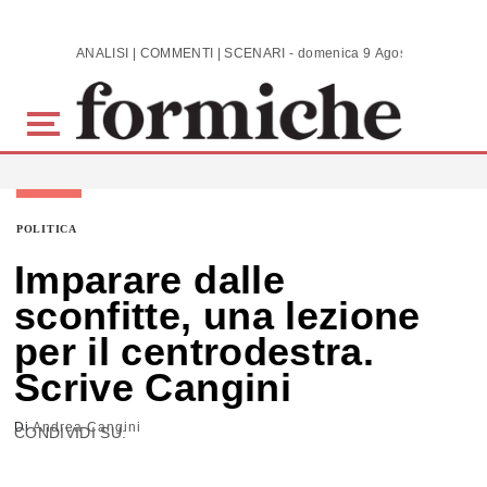
Skip to main content
ANALISI | COMMENTI | SCENARI - domenica 9 Agosto 2026
POLITICA
Imparare dalle
sconfitte, una lezione
per il centrodestra.
Scrive Cangini
Di
Andrea Cangini
CONDIVIDI SU: