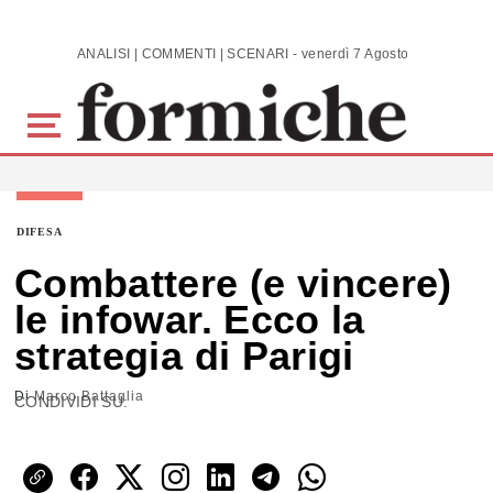
Skip to main content
ANALISI | COMMENTI | SCENARI - venerdì 7 Agosto 2026
DIFESA
Combattere (e vincere)
le infowar. Ecco la
strategia di Parigi
Di
Marco Battaglia
CONDIVIDI SU: