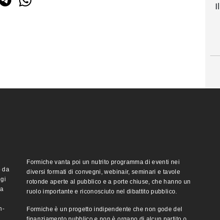
I
Formiche vanta poi un nutrito programma di eventi nei
o da
diversi formati di convegni, webinair, seminari e tavole
ggi
rotonde aperte al pubblico e a porte chiuse, che hanno un
ma
ruolo importante e riconosciuto nel dibattito pubblico.
n-
Formiche è un progetto indipendente che non gode del
finanziamento pubblico e non è organo di alcun partito o