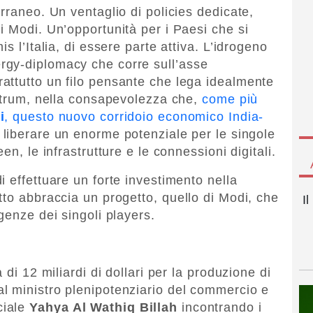
rraneo. Un ventaglio di policies dedicate,
i Modi. Un’opportunità per i Paesi che si
s l’Italia, di essere parte attiva. L’idrogeno
gy-diplomacy che corre sull’asse
attutto un filo pensante che lega idealmente
ostrum, nella consapevolezza che,
come più
i
, questo nuovo corridoio economico India-
 liberare un enorme potenziale per le singole
en, le infrastrutture e le connessioni digitali.
 effettuare un forte investimento nella
tto abbraccia un progetto, quello di Modi, che
I
genze dei singoli players.
 di 12 miliardi di dollari per la produzione di
l ministro plenipotenziario del commercio e
ciale
Yahya Al Wathiq Billah
incontrando i