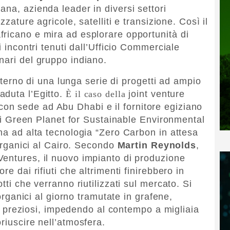
na, azienda leader in diversi settori
zzature agricole, satelliti e transizione. Così il
ricano e mira ad esplorare opportunità di
i incontri tenuti dall’Ufficio Commerciale
nari del gruppo indiano.
’interno di una lunga serie di progetti ad ampio
aduta l’Egitto.
È
il caso della
joint venture
n sede ad Abu Dhabi e il fornitore egiziano
iuti Green Planet for Sustainable Environmental
ma ad alta tecnologia “Zero Carbon in attesa
 organici al Cairo. Secondo
Martin Reynolds
,
entures, il nuovo impianto di produzione
re dai rifiuti che altrimenti finirebbero in
tti che verranno riutilizzati sul mercato. Si
 organici al giorno tramutate in grafene,
tti preziosi, impedendo al contempo a migliaia
riuscire nell’atmosfera.