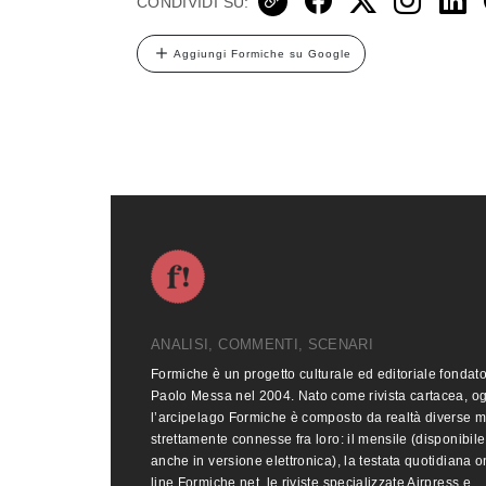
CONDIVIDI SU:
Aggiungi Formiche su Google
ANALISI, COMMENTI, SCENARI
Formiche è un progetto culturale ed editoriale fondat
Paolo Messa nel 2004. Nato come rivista cartacea, o
l’arcipelago Formiche è composto da realtà diverse 
strettamente connesse fra loro: il mensile (disponibile
anche in versione elettronica), la testata quotidiana o
line Formiche.net, le riviste specializzate Airpress e