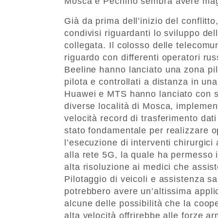
Mosca e Pechino sembra avere maggi
Già da prima dell’inizio del conflit
condivisi riguardanti lo sviluppo del
collegata. Il colosso delle telecom
riguardo con differenti operatori ru
Beeline hanno lanciato una zona pi
pilota e controllati a distanza in u
Huawei e MTS hanno lanciato con su
diverse località di Mosca, impleme
velocità record di trasferimento dat
stato fondamentale per realizzare o
l’esecuzione di interventi chirurgi
alla rete 5G, la quale ha permesso i
alta risoluzione ai medici che assist
Pilotaggio di veicoli e assistenza 
potrebbero avere un’altissima applic
alcune delle possibilità che la coop
alta velocità offrirebbe alle forze a