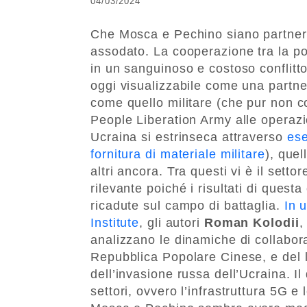
04/03/2024
Che Mosca e Pechino siano partner,
assodato. La cooperazione tra la po
in un sanguinoso e costoso conflitto
oggi visualizzabile come una partner
come quello militare (che pur non c
People Liberation Army alle operazio
Ucraina si estrinseca attraverso
ese
fornitura di materiale militare
), quel
altri ancora. Tra questi vi è il sett
rilevante poiché i risultati di ques
ricadute sul campo di battaglia.
In 
Institute
, gli autori
Roman Kolodii
analizzano le dinamiche di collabor
Repubblica Popolare Cinese, e del l
dell’invasione russa dell’Ucraina. I
settori, ovvero l’infrastruttura 5G e 