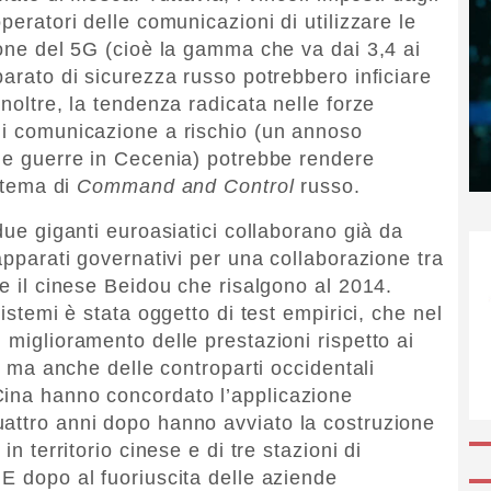
peratori delle comunicazioni di utilizzare le
ione del 5G (cioè la gamma che va dai 3,4 ai
parato di sicurezza russo potrebbero inficiare
Inoltre, la tendenza radicata nelle forze
di comunicazione a rischio (un annoso
lle guerre in Cecenia) potrebbe rendere
istema di
Command and Control
russo.
 due giganti euroasiatici collaborano già da
 apparati governativi per una collaborazione tra
 e il cinese Beidou che risalgono al 2014.
sistemi è stata oggetto di test empirici, che nel
 miglioramento delle prestazioni rispetto ai
i, ma anche delle controparti occidentali
Cina hanno concordato l’applicazione
attro anni dopo hanno avviato la costruzione
in territorio cinese e di tre stazioni di
 E dopo al fuoriuscita delle aziende