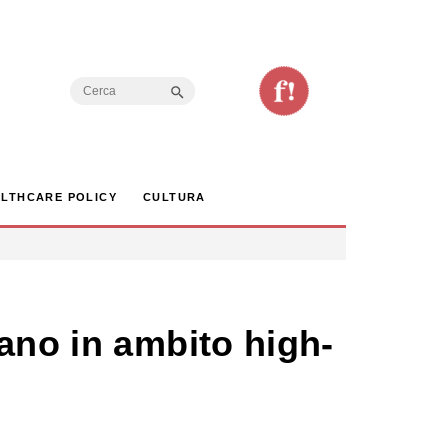
Search Button
Search
for:
LTHCARE POLICY
CULTURA
ano in ambito high-