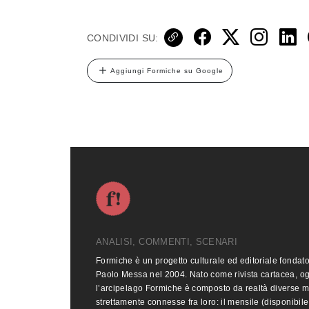
CONDIVIDI SU:
Aggiungi Formiche su Google
ANALISI, COMMENTI, SCENARI
Formiche è un progetto culturale ed editoriale fondat
Paolo Messa nel 2004. Nato come rivista cartacea, o
l’arcipelago Formiche è composto da realtà diverse 
strettamente connesse fra loro: il mensile (disponibile