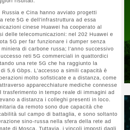
ori risultati.
to, Russia e Cina hanno avviato progetti
la rete 5G e dell’infrastruttura ad essa
unicazioni cinese Huawei ha cooperato al
ssi delle telecomunicazioni: nel 202 Huawei e
lota 5G per far funzionare i dumper senza
na miniera di carbone russa; l’anno successivo
ccesso reti 5G commerciali in quattordici
ntando una rete 5G che ha raggiunto la
i di 5,6 Gbps. L’accesso a simili capacità è
perazioni molto sofisticate e a distanza, come
ci attraverso apparecchiature mediche connesse
l trasferimento in tempo reale di immagini ad
evano a distanza i colleghi presenti in loco.
sanitaria da remoto sono due capacità che
abilità sul campo di battaglia, e sono soltanto
erazione sino-russa nella sfera della rete ad
rmate di Mosca. Tuttavia, i vincoli imposti dagli