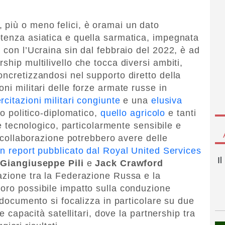
 più o meno felici, è oramai un dato
tenza asiatica e quella sarmatica, impegnata
 con l’Ucraina sin dal febbraio del 2022, è ad
ship multilivello che tocca diversi ambiti,
oncretizzandosi nel supporto diretto della
ni militari delle forze armate russe in
rcitazioni militari congiunte
e una
elusiva
lo politico-diplomatico,
quello agricolo
e tanti
ore tecnologico, particolarmente sensibile e
ta collaborazione potrebbero avere delle
un report pubblicato dal Royal United Services
I
,
Giangiuseppe Pili
e
Jack Crawford
azione tra la Federazione Russa e la
oro possibile impatto sulla conduzione
l documento si focalizza in particolare su due
le capacità satellitari, dove la partnership tra