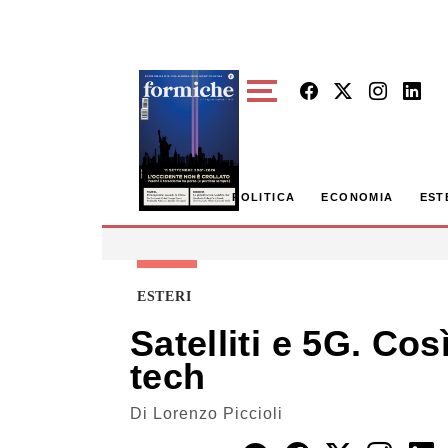
Skip to main content
POLITICA
ECONOMIA
EST
ESTERI
Satelliti e 5G. C
tech
Di
Lorenzo Piccioli