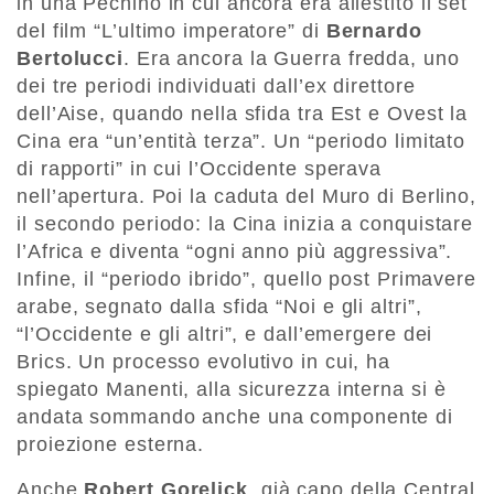
in una Pechino in cui ancora era allestito il set
del film “L’ultimo imperatore” di
Bernardo
Bertolucci
. Era ancora la Guerra fredda, uno
dei tre periodi individuati dall’ex direttore
dell’Aise, quando nella sfida tra Est e Ovest la
Cina era “un’entità terza”. Un “periodo limitato
di rapporti” in cui l’Occidente sperava
nell’apertura. Poi la caduta del Muro di Berlino,
il secondo periodo: la Cina inizia a conquistare
l’Africa e diventa “ogni anno più aggressiva”.
Infine, il “periodo ibrido”, quello post Primavere
arabe, segnato dalla sfida “Noi e gli altri”,
“l’Occidente e gli altri”, e dall’emergere dei
Brics. Un processo evolutivo in cui, ha
spiegato Manenti, alla sicurezza interna si è
andata sommando anche una componente di
proiezione esterna.
Anche
Robert Gorelick
, già capo della Central