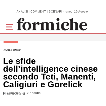
Skip to main content
ANALISI | COMMENTI | SCENARI - lunedì 10 Agosto 2026
JAMES BOND
Le sfide
dell’intelligence cinese
secondo Teti, Manenti,
Caligiuri e Gorelick
Di
Federica De Vincentis
CONDIVIDI SU: