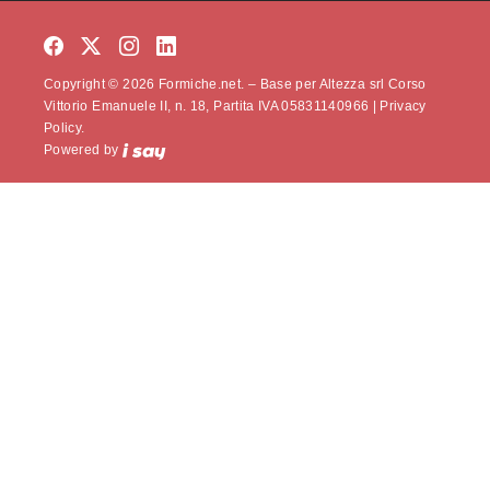
Copyright © 2026 Formiche.net. – Base per Altezza srl Corso
Vittorio Emanuele II, n. 18, Partita IVA 05831140966 |
Privacy
Policy.
Powered by