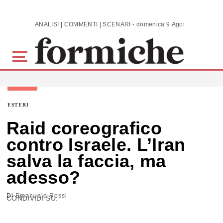
Skip to main content
ANALISI | COMMENTI | SCENARI - domenica 9 Agosto 2026
ESTERI
Raid coreografico
contro Israele. L’Iran
salva la faccia, ma
adesso?
Di
Emanuele Rossi
CONDIVIDI SU: