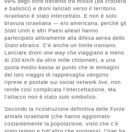
99% degli oltre trecento tra missili (da crociera
e balistici) e droni lanciati verso il territorio
israeliano è stato intercettato. E non è solo
bravura israeliana — e/o americana, perché gli
Stati Uniti e altri Paesi alleati hanno
partecipato attivamente alla difesa aerea dello
Stato ebraico. C’è anche un limite iraniano.
Lanciare droni
one-way
che viaggiano a meno
di 200 km/h da oltre mille chilometri, a una
quota medio-bassa al punto che le immagini
del loro viaggio di rappresaglia vengono
riprese e postate sui social network
live
, non
rende così complicata l’intercettazione. Ma
l’attacco non è stato solo simbolico.
Secondo la ricostruzione definitiva delle Forze
armate israeliane (che hanno aggiornato
costantemente la popolazione, visto che c’è
stato tempo e tutt’altro che sorpresa), l’Iran ha