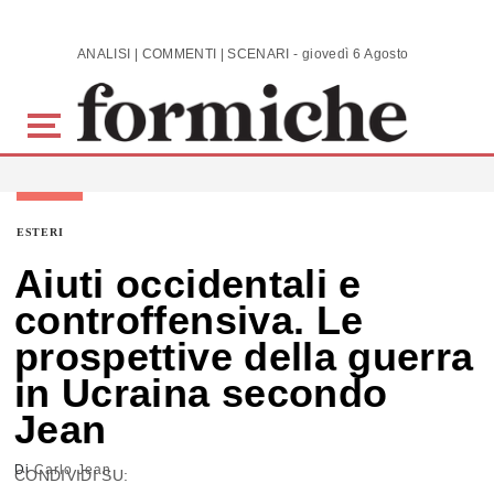
Skip to main content
ANALISI | COMMENTI | SCENARI - giovedì 6 Agosto 2026
ESTERI
Aiuti occidentali e
controffensiva. Le
prospettive della guerra
in Ucraina secondo
Jean
Di
Carlo Jean
CONDIVIDI SU: