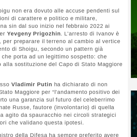
hoigu non era dovuto alle accuse pendenti sul
ni di carattere e politico e militare,
ina sin dal suo inizio nel febbraio 2022 ai
ner
Yevgeny Prigozhin
. L’arresto di Ivanov è
, per preparare il terreno al cambio al vertice
mento di Shoigu, secondo un pattern già
Il che porta ad un legittimo sospetto: che
o alla sostituzione del Capo di Stato Maggiore
russo
Vladimir Putin
ha dichiarato di non
Stato Maggiore per “l’andamento positivo dei
to una garanzia sul futuro del celeberrimo
te Russe, fautore (involontario) di quella
 agito da spauracchio nei circoli strategici
tori che validano questa ipotesi.
nistro della Difesa ha sempre preferito avere