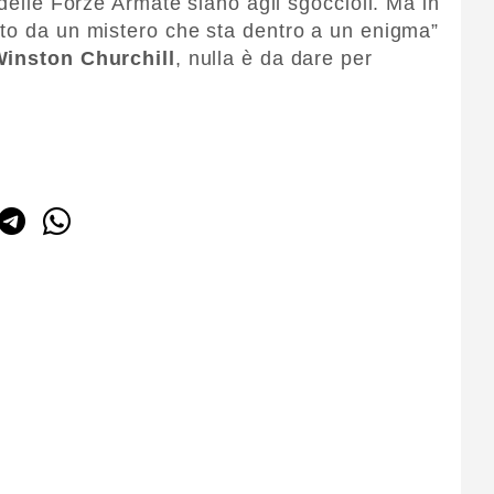
 delle Forze Armate siano agli sgoccioli. Ma in
lto da un mistero che sta dentro a un enigma”
inston Churchill
, nulla è da dare per