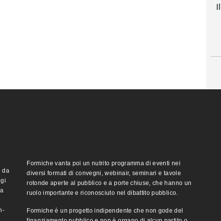
I
Formiche vanta poi un nutrito programma di eventi nei
o da
diversi formati di convegni, webinair, seminari e tavole
ggi
rotonde aperte al pubblico e a porte chiuse, che hanno un
ma
ruolo importante e riconosciuto nel dibattito pubblico.
n-
Formiche è un progetto indipendente che non gode del
finanziamento pubblico e non è organo di alcun partito o