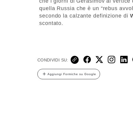
che i giorni di Gerasimov al vertice
quella Russia che è un “rebus avvo
secondo la calzante definizione di
W
scontato.
CONDIVIDI SU:
Aggiungi Formiche su Google