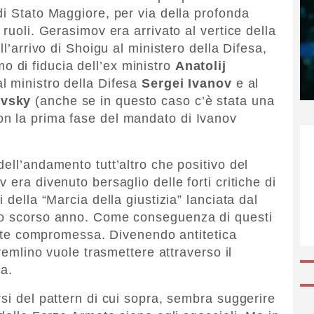
di Stato Maggiore, per via della profonda
 ruoli. Gerasimov era arrivato al vertice della
ll’arrivo di Shoigu al ministero della Difesa,
mo di fiducia dell’ex ministro
Anatolij
al ministro della Difesa
Sergei Ivanov
e al
evsky
(anche se in questo caso c’è stata una
n la prima fase del mandato di Ivanov
ell’andamento tutt’altro che positivo del
 era divenuto bersaglio delle forti critiche di
 della “Marcia della giustizia” lanciata dal
lo scorso anno. Come conseguenza di questi
mente compromessa. Divenendo antitetica
Cremlino vuole trasmettere attraverso il
fa.
si del pattern di cui sopra, sembra suggerire