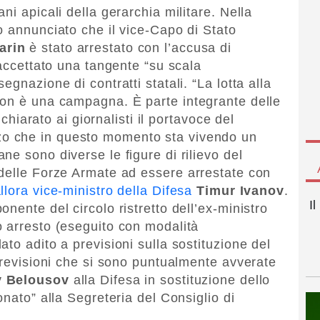
ni apicali della gerarchia militare. Nella
o annunciato che il vice-Capo di Stato
arin
è stato arrestato con l’accusa di
 accettato una tangente “su scala
gnazione di contratti statali. “La lotta alla
Non è una campagna. È parte integrante delle
ichiarato ai giornalisti il portavoce del
zo che in questo momento sta vivendo un
e sono diverse le figure di rilievo del
 delle Forze Armate ad essere arrestate con
llora vice-ministro della Difesa
Timur Ivanov
.
I
nente del circolo ristretto dell’ex-ministro
uo arresto (eseguito con modalità
to adito a previsioni sulla sostituzione del
 Previsioni che si sono puntualmente avverate
y Belousov
alla Difesa in sostituzione dello
onato” alla Segreteria del Consiglio di