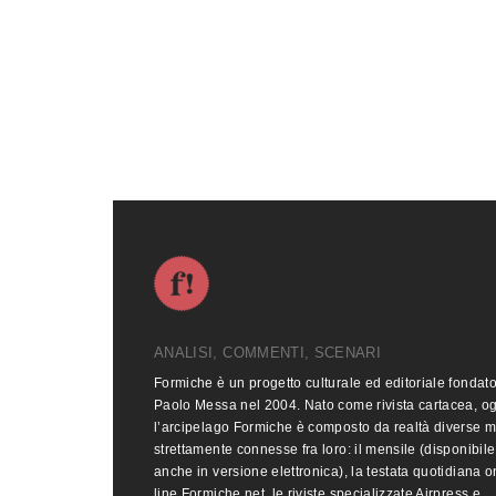
ANALISI, COMMENTI, SCENARI
Formiche è un progetto culturale ed editoriale fondat
Paolo Messa nel 2004. Nato come rivista cartacea, o
l’arcipelago Formiche è composto da realtà diverse 
strettamente connesse fra loro: il mensile (disponibile
anche in versione elettronica), la testata quotidiana o
line Formiche.net, le riviste specializzate Airpress e