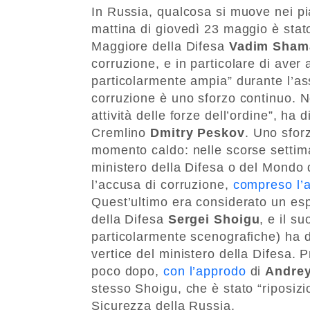
In Russia, qualcosa si muove nei pia
mattina di giovedì 23 maggio è stat
Maggiore della Difesa
Vadim Sham
corruzione, e in particolare di aver
particolarmente ampia” durante l’asse
corruzione è uno sforzo continuo. 
attività delle forze dell’ordine”, ha d
Cremlino
Dmitry Peskov
. Uno sfor
momento caldo: nelle scorse settiman
ministero della Difesa o del Mondo
l’accusa di corruzione,
compreso l’a
Quest’ultimo era considerato un espo
della Difesa
Sergei Shoigu
, e il s
particolarmente scenografiche) ha da
vertice del ministero della Difesa.
poco dopo,
con l’approdo
di
Andre
stesso Shoigu, che è stato “riposizi
Sicurezza della Russia.