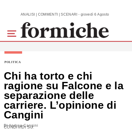
Skip to main content
ANALISI | COMMENTI | SCENARI - giovedì 6 Agosto 2026
POLITICA
Chi ha torto e chi
ragione su Falcone e la
separazione delle
carriere. L’opinione di
Cangini
Di
Andrea Cangini
CONDIVIDI SU: