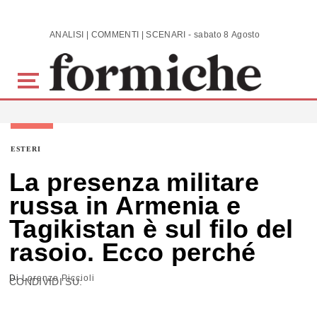
Skip to main content
ANALISI | COMMENTI | SCENARI - sabato 8 Agosto 2026
ESTERI
La presenza militare
russa in Armenia e
Tagikistan è sul filo del
rasoio. Ecco perché
Di
Lorenzo Piccioli
CONDIVIDI SU: