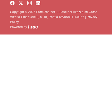
Copyright © 2026 Formiche.net. – Base per Altezza srl Corso
Vittorio Emanuele II, n. 18, Partita IVA 05831140966 |
Privacy
Policy.
Powered by