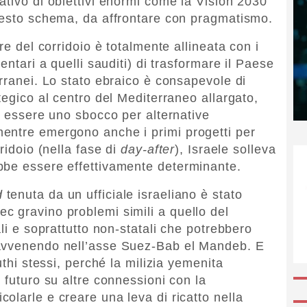
ativo di obiettivi enormi come la Vision 2030
questo schema, da affrontare con pragmatismo.
re del corridoio è totalmente allineata con i
entari a quelli sauditi) di trasformare il Paese
rranei. Lo stato ebraico è consapevole di
tegico al centro del Mediterraneo allargato,
r essere uno sbocco per alternative
entre emergono anche i primi progetti per
ridoio (nella fase di
day-after
), Israele solleva
bbe essere effettivamente determinante.
d
tenuta da un ufficiale israeliano è stato
 gravino problemi simili a quello del
ali e soprattutto non-statali che potrebbero
 avvenendo nell’asse Suez-Bab el Mandeb. E
uthi stessi, perché la milizia yemenita
 futuro su altre connessioni con la
olarle e creare una leva di ricatto nella