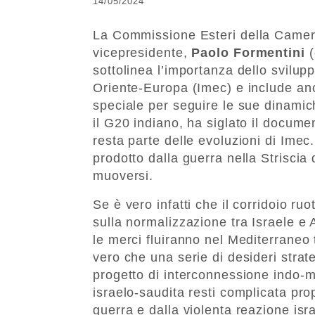
14/05/2024
La
Commissione Esteri della Camera 
vicepresidente,
Paolo Formentini
sottolinea l’importanza dello svilupp
Oriente-Europa (Imec) e include anch
speciale per seguire le sue dinamic
il G20 indiano, ha siglato il docum
resta parte delle evoluzioni di Imec.
prodotto dalla guerra nella Strisci
muoversi.
Se è vero infatti che il corridoio 
sulla normalizzazione tra Israele e
le merci fluiranno nel Mediterraneo t
vero che una serie di desideri strat
progetto di interconnessione indo-
israelo-saudita resti complicata prop
guerra e dalla violenta reazione isr