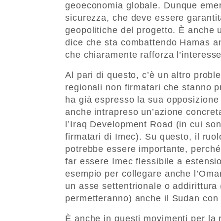
geoeconomia globale. Dunque emerge
sicurezza, che deve essere garantita 
geopolitiche del progetto. È anche u
dice che sta combattendo Hamas anc
che chiaramente rafforza l’interesse
Al pari di questo, c’è un altro probl
regionali non firmatari che stanno p
ha già espresso la sua opposizione
anche intrapreso un’azione concreta 
l’Iraq Development Road (in cui sono
firmatari di Imec). Su questo, il ruo
potrebbe essere importante, perché
far essere Imec flessibile a estensio
esempio per collegare anche l’Oman,
un asse settentrionale o addirittura 
permetteranno) anche il Sudan con 
È anche in questi movimenti per la r