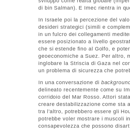
sviluppo come realtà globale (imper
di bin Salman). E Imec rientra in 
In Israele poi la percezione del valo
desideri strategici (simili e complem
in un fulcro dei collegamenti medite
essere posizionato a livello geostra
che si estende fino al Golfo, e pote
geoeconomiche a Suez. Per altro, m
inglobare la Striscia di Gaza nel cor
un problema di sicurezza che potre
In una conversazione di
backgroun
delineato recentemente come su Imec
corridoio del Mar Rosso. Attori stat
creare destabilizzazione come sta
tra l’altro, potrebbero essere gli Ho
potrebbe voler mostrare i muscoli in
consapevolezza che possono disartic