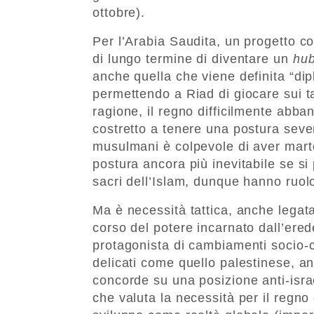
ottobre).
Per l’Arabia Saudita, un progetto c
di lungo termine di diventare un
hu
anche quella che viene definita “d
permettendo a Riad di giocare sui tav
ragione, il regno difficilmente abba
costretto a tenere una postura sever
musulmani è colpevole di aver martor
postura ancora più inevitabile se si 
sacri dell’Islam, dunque hanno ruol
Ma è necessità tattica, anche legata 
corso del potere incarnato dall’ered
protagonista di cambiamenti socio-c
delicati come quello palestinese, a
concorde su una posizione anti-isra
che valuta la necessità per il regn