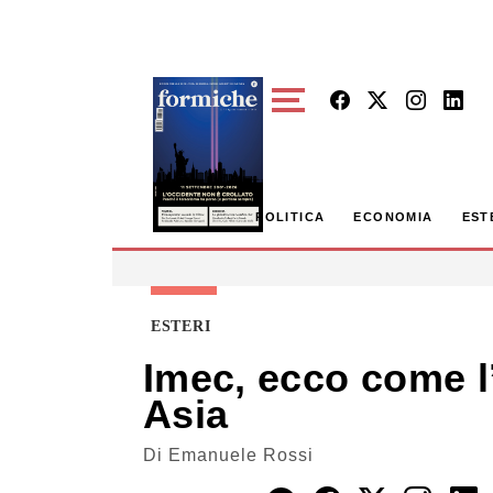
Skip to main content
POLITICA
ECONOMIA
EST
ESTERI
Imec, ecco come l’
Asia
Di
Emanuele Rossi