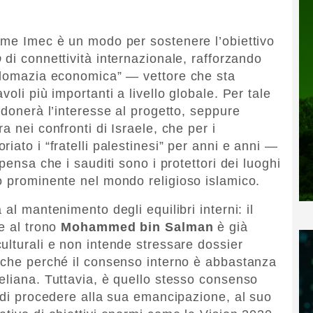
ome Imec è un modo per sostenere l’obiettivo
b
di connettività internazionale, rafforzando
iplomazia economica” — vettore che sta
oli più importanti a livello globale. Per tale
ndonerà l’interesse al progetto, seppure
a nei confronti di Israele, che per i
iato i “fratelli palestinesi” per anni e anni —
pensa che i sauditi sono i protettori dei luoghi
o prominente nel mondo religioso islamico.
al mantenimento degli equilibri interni: il
e al trono
Mohammed bin Salman
è già
ulturali e non intende stressare dossier
nche perché il consenso interno è abbastanza
eliana. Tuttavia, è quello stesso consenso
o di procedere alla sua emancipazione, al suo