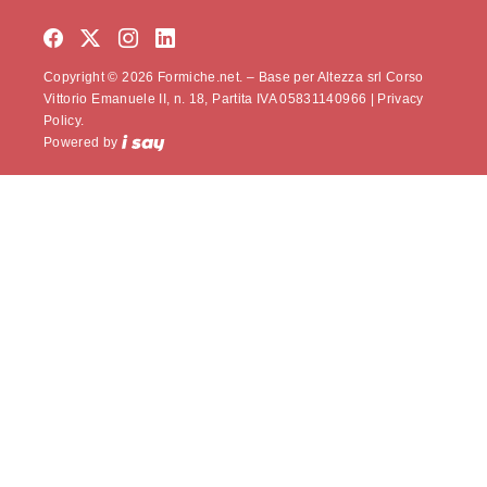
Copyright © 2026 Formiche.net. – Base per Altezza srl Corso
Vittorio Emanuele II, n. 18, Partita IVA 05831140966 |
Privacy
Policy.
Powered by