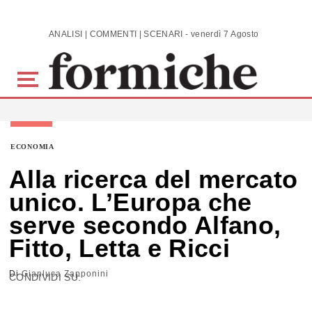
Skip to main content
ANALISI | COMMENTI | SCENARI - venerdì 7 Agosto 2026
ECONOMIA
Alla ricerca del mercato
unico. L’Europa che
serve secondo Alfano,
Fitto, Letta e Ricci
Di
Gianluca Zapponini
CONDIVIDI SU: