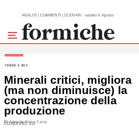
Skip to main content
ANALISI | COMMENTI | SCENARI - sabato 8 Agosto 2026
VERDE E BLU
Minerali critici, migliora
(ma non diminuisce) la
concentrazione della
produzione
Di
Alberto Prina Cerai
CONDIVIDI SU: