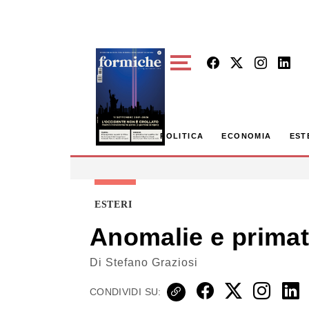
Skip to main content
POLITICA
ECONOMIA
EST
ESTERI
Anomalie e primati
Di
Stefano Graziosi
CONDIVIDI SU: