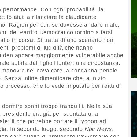
a performance. Con ogni probabilità, la
ito aiuti a rilanciare la claudicante
no. Ragion per cui, se dovesse andare male,
anti del Partito Democratico tornino a farsi
llo in corsa. Si tratta di uno scenario non
centi problemi di lucidità che hanno
e, Biden appare maggiormente vulnerabile anche
le subita dal figlio Hunter: una circostanza,
di manovra nel cavalcare la condanna penale
. Senza infine dimenticare che, a inizio
 processo, che lo vede imputato per reati di
dormire sonni troppo tranquilli. Nella sua
x presidente dia già per scontata una
le: il che potrebbe portare il tycoon ad
dia. In secondo luogo, secondo
Nbc News
,
den sarà quella di provocare l’avversario con