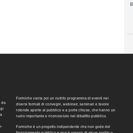
I
Formiche vanta poi un nutrito programma di eventi nei
o da
diversi formati di convegni, webinair, seminari e tavole
ggi
rotonde aperte al pubblico e a porte chiuse, che hanno un
ma
ruolo importante e riconosciuto nel dibattito pubblico.
n-
Formiche è un progetto indipendente che non gode del
finanziamento pubblico e non è organo di alcun partito o