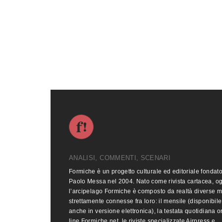
ANALISI, COMMENTI, SCENARI
Formiche è un progetto culturale ed editoriale fondat
Paolo Messa nel 2004. Nato come rivista cartacea, o
l’arcipelago Formiche è composto da realtà diverse 
strettamente connesse fra loro: il mensile (disponibile
anche in versione elettronica), la testata quotidiana o
line Formiche.net, le riviste specializzate Airpress e