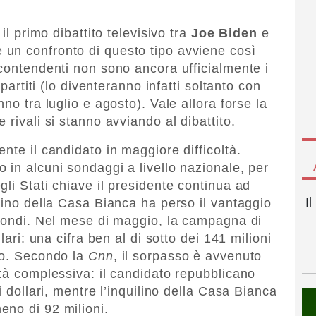
il primo dibattito televisivo tra
Joe Biden
e
e un confronto di questo tipo avviene così
 contendenti non sono ancora ufficialmente i
 partiti (lo diventeranno infatti soltanto con
no tra luglio e agosto). Vale allora forse la
 rivali si stanno avviando al dibattito.
nte il candidato in maggiore difficoltà.
 in alcuni sondaggi a livello nazionale, per
li Stati chiave il presidente continua ad
I
lino della Casa Bianca ha perso il vantaggio
 fondi. Nel mese di maggio, la campagna di
lari: una cifra ben al di sotto dei 141 milioni
lo. Secondo la
Cnn
, il sorpasso è avvenuto
ità complessiva: il candidato repubblicano
i dollari, mentre l’inquilino della Casa Bianca
eno di 92 milioni.