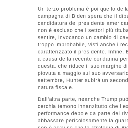
Un terzo problema è poi quello dell
campagna di Biden spera che il dibatt
candidatura del presidente america
non è escluso che i settori più titub
sentire, invocando un cambio di cava
troppo improbabile, visti anche i re
caratterizzato il presidente. Infin
a causa della recente condanna pena
questa, che riduce il suo margine 
piovuta a maggio sul suo avversario
settembre, Hunter subirà un secondo
natura fiscale.
Dall’altra parte, neanche Trump può 
cerchia temono innanzitutto che l’e
performance debole da parte del riva
abbassare pericolosamente la guar
non è escluso che la strategia di Bi