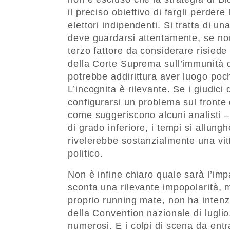
il preciso obiettivo di fargli perdere
elettori indipendenti. Si tratta di u
deve guardarsi attentamente, se no
terzo fattore da considerare risiede 
della Corte Suprema sull’immunità d
potrebbe addirittura aver luogo poch
L’incognita è rilevante. Se i giudic
configurarsi un problema sul fronte 
come suggeriscono alcuni analisti –
di grado inferiore, i tempi si allung
rivelerebbe sostanzialmente una vitt
politico.
Non è infine chiaro quale sarà l’impa
sconta una rilevante impopolarità, m
proprio running mate, non ha intenz
della Convention nazionale di luglio
numerosi. E i colpi di scena da entr