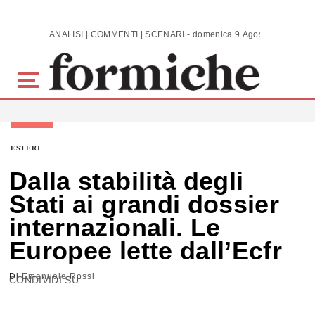
Skip to main content
ANALISI | COMMENTI | SCENARI - domenica 9 Agosto 2026
ESTERI
Dalla stabilità degli
Stati ai grandi dossier
internazionali. Le
Europee lette dall’Ecfr
Di
Emanuele Rossi
CONDIVIDI SU: