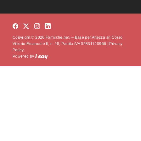
Copyright © 2026 Formiche.net. – Base per Altezza srl Corso
Vittorio Emanuele II, n. 18, Partita IVA 05831140966 |
Privacy
Policy.
Powered by