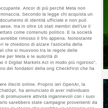
ccupante. Ancor di più perché Meta non
 minaccia. Secondo la legge chi acquista un
documento di identità ufficiale e non può
Paese, ma in oltre 16 stati membri dell’Ue il
ettato come contenuto politico. E la società
avrebbe rimosso il 5% appena. Nonostante
ri le chiedono di alzare l’asticella della
ali che si muovono tra le regole delle
me per Meta e le autorità di
 il Digital Markets Act in modo più rigoroso”,
uno dei fondatori della ong CheckFirst che ha
e illeciti online. Proprio ieri OpenAI, la
hatGpt, ha annunciato di aver individuato
i di promuovere attività ingannevoli con i suoi
 A farlo sarebbero state campagne provenienti da