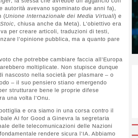
nger
, la stessa che avrebbe un aggancio con
le autorità avevano sgominato due anni fa),
n (
Unione Internazionale dei Media Virtuali
) e
(
Stoic
, chiusa anche da Meta). L’obiettivo era
va per creare articoli, traduzioni di testi,
luenzare l’opinione pubblica, ma a quanto pare
l voto che potrebbe cambiare faccia all’Europa
sarebbero moltiplicate. Non stupisce dunque
i di nascosto nella società per plasmare – o
odo – il suo pensiero stiano emergendo
er strutturare bene le proprie difese
ra una volta l’Onu.
bottiglia e ora siamo in una corsa contro il
obale AI for Good a Ginevra la segretaria
ale delle telecomunicazioni delle Nazioni
 fondamentale rendere sicura l’IA. Abbiamo