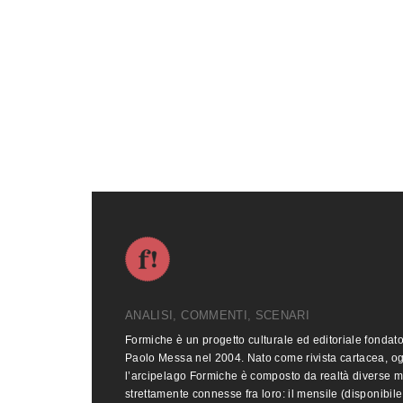
ANALISI, COMMENTI, SCENARI
Formiche è un progetto culturale ed editoriale fondat
Paolo Messa nel 2004. Nato come rivista cartacea, o
l’arcipelago Formiche è composto da realtà diverse 
strettamente connesse fra loro: il mensile (disponibile