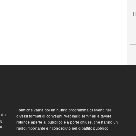
I
Formiche vanta poi un nutrito programma di eventi nei
o da
diversi formati di convegni, webinair, seminari e tavole
ggi
rotonde aperte al pubblico e a porte chiuse, che hanno un
ma
ruolo importante e riconosciuto nel dibattito pubblico.