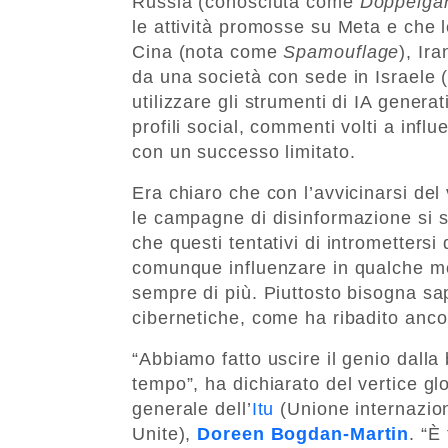
Russia (conosciuta come
Doppelga
le attività promosse su Meta e che 
Cina (nota come
Spamouflage
), Ira
da una società con sede in Israele 
utilizzare gli strumenti di IA generati
profili social, commenti volti a inf
con un successo limitato.
Era chiaro che con l’avvicinarsi de
le campagne di disinformazione si 
che questi tentativi di intrometters
comunque influenzare in qualche m
sempre di più. Piuttosto bisogna sap
cibernetiche, come ha ribadito anco
“Abbiamo fatto uscire il genio dalla 
tempo”, ha dichiarato del vertice gl
generale dell’
Itu
(Unione internazion
Unite),
Doreen Bogdan-Martin
. “È