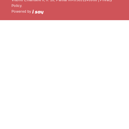
Vittorio Emanuele II, n. 18, Partita IVA 05831140966 |
Privacy
Policy.
Powered by