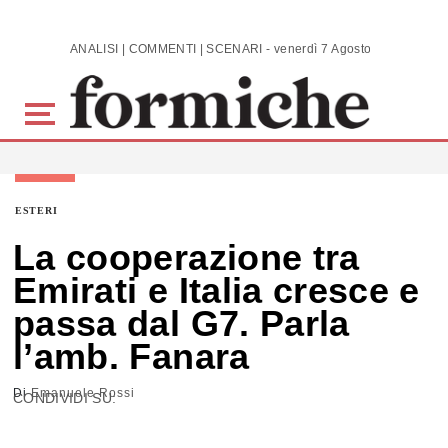
Skip to main content
ANALISI | COMMENTI | SCENARI - venerdì 7 Agosto 2026
ESTERI
La cooperazione tra
Emirati e Italia cresce e
passa dal G7. Parla
l’amb. Fanara
Di
Emanuele Rossi
CONDIVIDI SU: