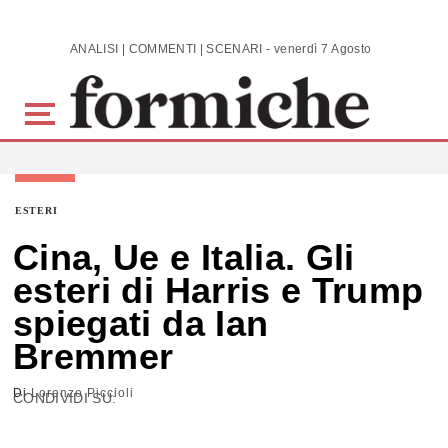
Skip to main content
ANALISI | COMMENTI | SCENARI - venerdì 7 Agosto 2026
ESTERI
Cina, Ue e Italia. Gli
esteri di Harris e Trump
spiegati da Ian
Bremmer
Di
Lorenzo Piccioli
CONDIVIDI SU: