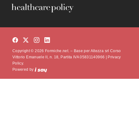
Copyright © 2026 Formiche.net. – Base per Altezza srl Corso
Vittorio Emanuele II, n. 18, Partita IVA 05831140966 |
Privacy
Policy.
Powered by