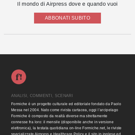
Il mondo di Airpress dove e quando vuoi
ABBONATI SUBITO
ANALISI, COMMENTI, SCENARI
Formiche è un progetto culturale ed editoriale fondato da Paolo
Messa nel 2004. Nato come rivista cartacea, oggi l’arcipelago
Formiche è composto da realtà diverse ma strettamente
connesse fra loro: il mensile (disponibile anche in versione
elettronica), la testata quotidiana on-line Formiche.net, le riviste
specializzate Airpress e Healthcare Policy e il sito in inglese ed