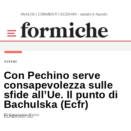
Skip to main content
ANALISI | COMMENTI | SCENARI - sabato 8 Agosto 2026
ESTERI
Con Pechino serve
consapevolezza sulle
sfide all’Ue. Il punto di
Bachulska (Ecfr)
Di
Emanuele Rossi
CONDIVIDI SU: