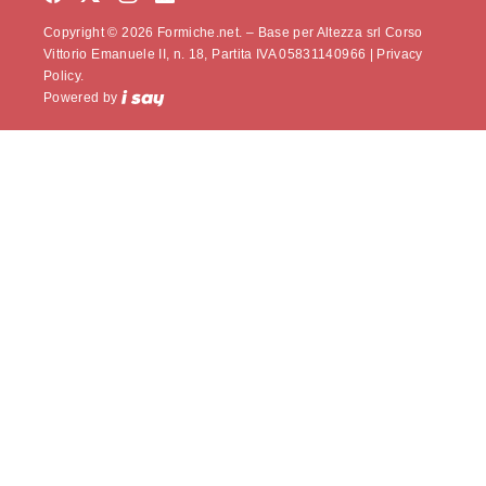
Copyright © 2026 Formiche.net. – Base per Altezza srl Corso
Vittorio Emanuele II, n. 18, Partita IVA 05831140966 |
Privacy
Policy.
Powered by