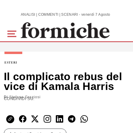
Skip to main content
ANALISI | COMMENTI | SCENARI - venerdì 7 Agosto 2026
ESTERI
Il complicato rebus del
vice di Kamala Harris
Di
Stefano Graziosi
CONDIVIDI SU: