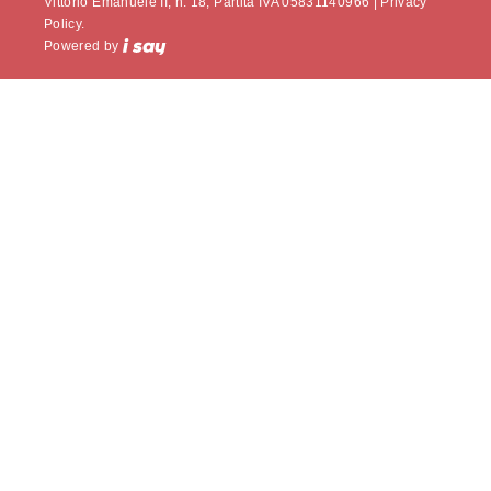
Vittorio Emanuele II, n. 18, Partita IVA 05831140966 |
Privacy
Policy.
Powered by