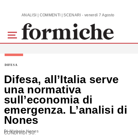
Skip to main content
ANALISI | COMMENTI | SCENARI - venerdì 7 Agosto 2026
DIFESA
Difesa, all’Italia serve
una normativa
sull’economia di
emergenza. L’analisi di
Nones
Di
Michele Nones
CONDIVIDI SU: