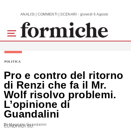
Skip to main content
ANALISI | COMMENTI | SCENARI - giovedì 6 Agosto 2026
POLITICA
Pro e contro del ritorno
di Renzi che fa il Mr.
Wolf risolvo problemi.
L’opinione di
Guandalini
Di
Maurizio Guandalini
CONDIVIDI SU: