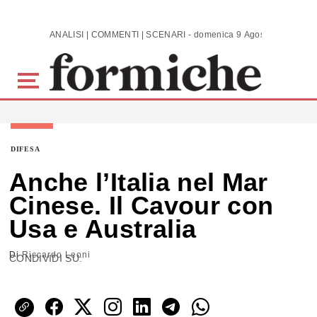
Skip to main content
ANALISI | COMMENTI | SCENARI - domenica 9 Agosto 2026
DIFESA
Anche l’Italia nel Mar
Cinese. Il Cavour con
Usa e Australia
Di
Riccardo Leoni
CONDIVIDI SU: