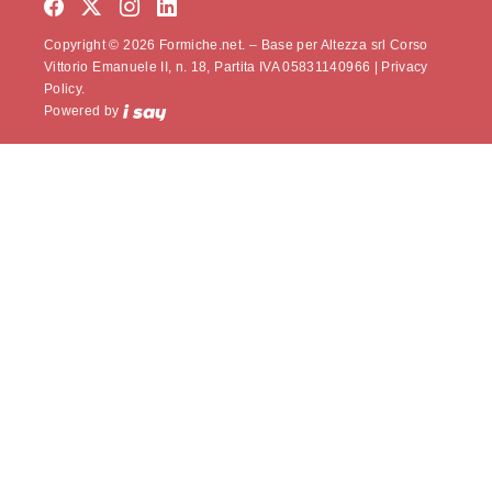
Copyright © 2026 Formiche.net. – Base per Altezza srl Corso
Vittorio Emanuele II, n. 18, Partita IVA 05831140966 |
Privacy
Policy.
Powered by