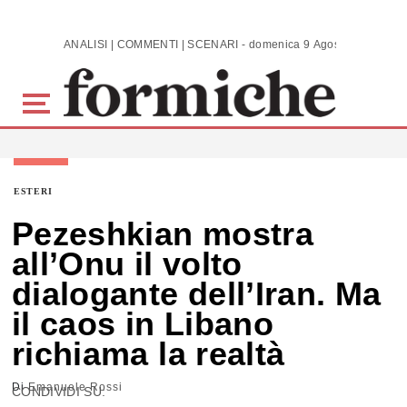
Skip to main content
ANALISI | COMMENTI | SCENARI - domenica 9 Agosto 2026
ESTERI
Pezeshkian mostra
all’Onu il volto
dialogante dell’Iran. Ma
il caos in Libano
richiama la realtà
Di
Emanuele Rossi
CONDIVIDI SU: