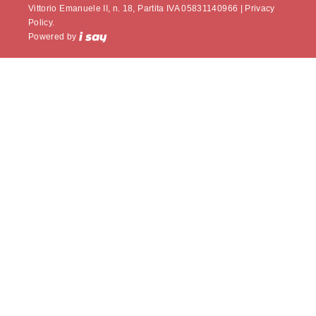
Vittorio Emanuele II, n. 18, Partita IVA 05831140966 |
Privacy
Policy.
Powered by