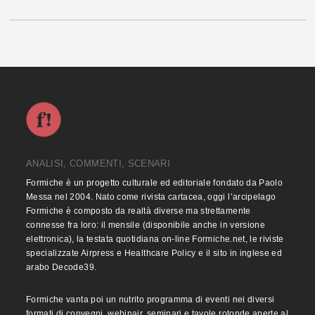
ANALISI, COMMENTI, SCENARI
Formiche è un progetto culturale ed editoriale fondato da Paolo
Messa nel 2004. Nato come rivista cartacea, oggi l’arcipelago
Formiche è composto da realtà diverse ma strettamente
connesse fra loro: il mensile (disponibile anche in versione
elettronica), la testata quotidiana on-line Formiche.net, le riviste
specializzate Airpress e Healthcare Policy e il sito in inglese ed
arabo Decode39.
Formiche vanta poi un nutrito programma di eventi nei diversi
formati di convegni, webinair, seminari e tavole rotonde aperte al