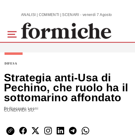
Skip to main content
ANALISI | COMMENTI | SCENARI - venerdì 7 Agosto 2026
DIFESA
Strategia anti-Usa di
Pechino, che ruolo ha il
sottomarino affondato
Di
Riccardo Leoni
CONDIVIDI SU: