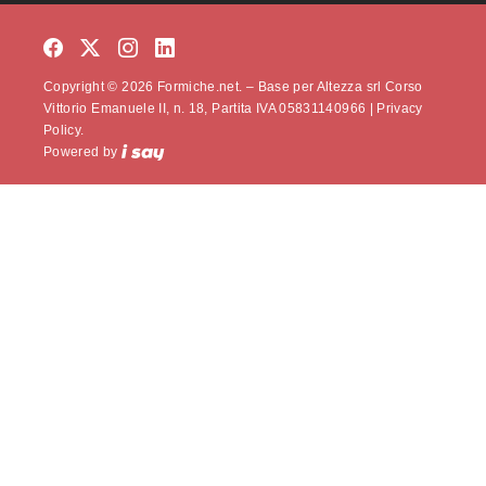
Copyright © 2026 Formiche.net. – Base per Altezza srl Corso
Vittorio Emanuele II, n. 18, Partita IVA 05831140966 |
Privacy
Policy.
Powered by