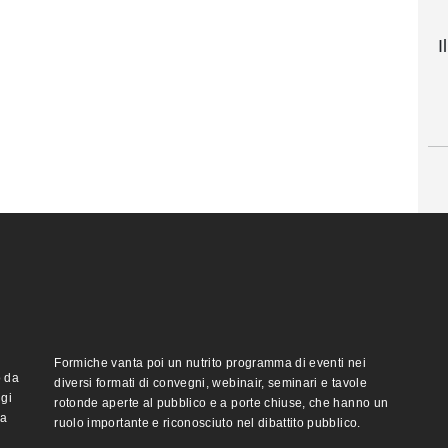
I
Formiche vanta poi un nutrito programma di eventi nei
o da
diversi formati di convegni, webinair, seminari e tavole
ggi
rotonde aperte al pubblico e a porte chiuse, che hanno un
ma
ruolo importante e riconosciuto nel dibattito pubblico.