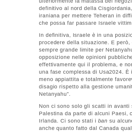
ulteriormente la matassa dei negozi
definitivo al nord della Cisgiordani
iraniana per mettere Teheran in diff
che possa far passare Israele vittim
In definitiva, Israele è in una posiz
procedere della situazione. E però,
sempre grande limite per Netanyahu:
opposizione nelle opinioni pubbliche
effettivamente qui il problema, e non
una fase complessa di Usa2024. È 
meno appiattita e totalmente favore
disagio rispetto alla gestione umani
Netanyahu”.
Non ci sono solo gli scatti in avanti
Palestina da parte di alcuni Paesi
Irlanda. Ci sono stati i
ban
su alcune
anche quanto fatto dal Canada qual