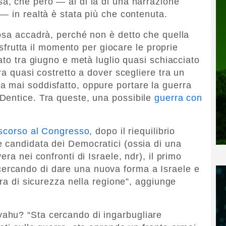
a, che però — al di là di una narrazione
— in realtà è stata più che contenuta.
osa accadrà, perché non è detto che quella
e sfrutta il momento per giocare le proprie
ato tra giugno e metà luglio quasi schiacciato
ra quasi costretto a dover scegliere tra un
 mai soddisfatto, oppure portare la guerra
Dentice. Tra queste, una possibile
guerra con
discorso al Congresso
, dopo il riequilibrio
 candidata dei Democratici (ossia di una
ra nei confronti di Israele, ndr), il primo
cercando di dare una nuova forma a Israele e
ura di sicurezza nella regione”, aggiunge
ahu? “Sta cercando di ingarbugliare