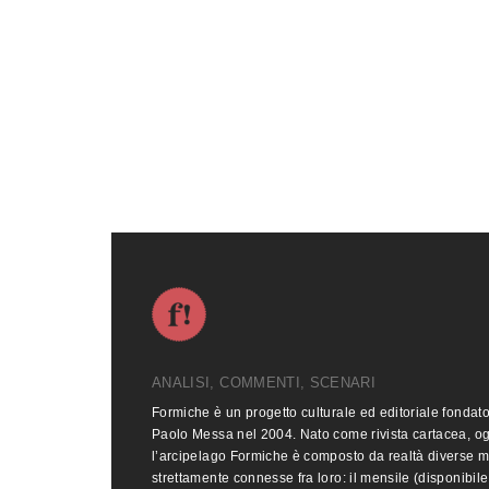
ANALISI, COMMENTI, SCENARI
Formiche è un progetto culturale ed editoriale fondat
Paolo Messa nel 2004. Nato come rivista cartacea, o
l’arcipelago Formiche è composto da realtà diverse 
strettamente connesse fra loro: il mensile (disponibile