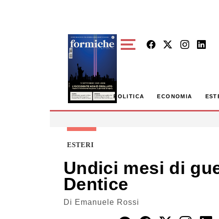
Skip to main content
POLITICA
ECONOMIA
EST
ESTERI
Undici mesi di gu
Dentice
Di
Emanuele Rossi