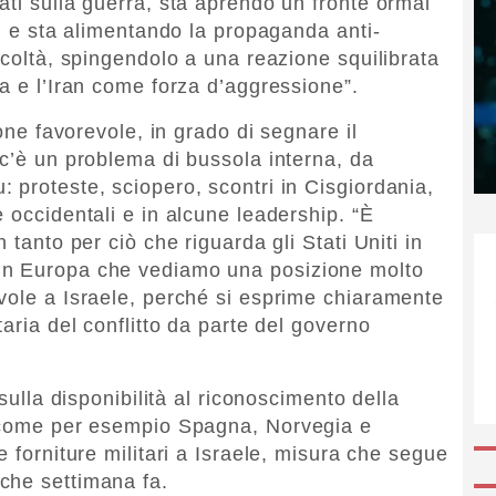
ati sulla guerra, sta aprendo un fronte ormai
a, e sta alimentando la propaganda anti-
icoltà, spingendolo a una reazione squilibrata
a e l’Iran come forza d’aggressione”.
ione favorevole, in grado di segnare il
 c’è un problema di bussola interna, da
 proteste, sciopero, scontri in Cisgiordania,
 occidentali e in alcune leadership. “È
 tanto per ciò che riguarda gli Stati Uniti in
in Europa che vediamo una posizione molto
vole a Israele, perché si esprime chiaramente
taria del conflitto da parte del governo
 sulla disponibilità al riconoscimento della
, come per esempio Spagna, Norvegia e
 forniture militari a Israele, misura che segue
che settimana fa.