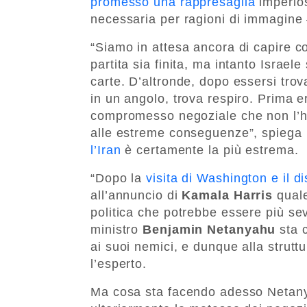
promesso una rappresaglia
imperios
necessaria per ragioni di immagine 
“Siamo in attesa ancora di capire c
partita sia finita, ma intanto Israel
carte. D’altronde, dopo essersi trov
in un angolo, trova respiro. Prima e
compromesso negoziale che non l’ha
alle estreme conseguenze”, spiega 
l’Iran
è certamente la più estrema.
“Dopo la
visita di Washington e il 
all’annuncio di
Kamala Harris
quale
politica che potrebbe essere più seve
ministro
Benjamin Netanyahu
sta 
ai suoi nemici, e dunque alla strutt
l’esperto.
Ma cosa sta facendo adesso Netany