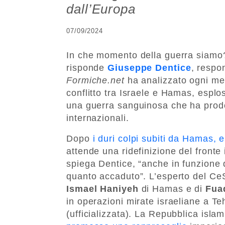
dall’Europa
07/09/2024
In che momento della guerra siamo? 
risponde
Giuseppe Dentice
, respo
Formiche.net
ha analizzato ogni mes
conflitto tra Israele e Hamas, esplo
una guerra sanguinosa che ha prodott
internazionali.
Dopo
i duri colpi subiti da Hamas, e
attende una ridefinizione del fronte 
spiega Dentice, “anche in funzione 
quanto accaduto”. L’esperto del CeSI
Ismael Haniyeh
di Hamas e di
Fua
in operazioni mirate israeliane a Te
(ufficializzata). La Repubblica isla