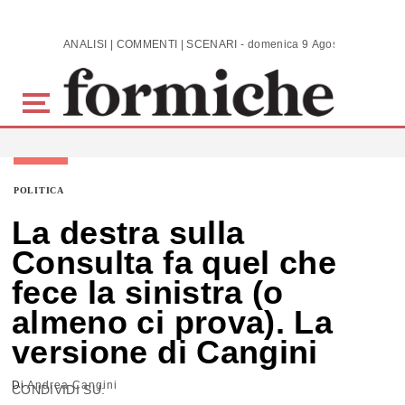
Skip to main content
ANALISI | COMMENTI | SCENARI - domenica 9 Agosto 2026
POLITICA
La destra sulla
Consulta fa quel che
fece la sinistra (o
almeno ci prova). La
versione di Cangini
Di
Andrea Cangini
CONDIVIDI SU: