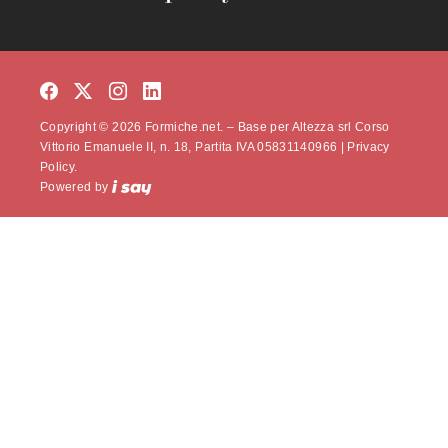
Copyright © 2026 Formiche.net. – Base per Altezza srl Corso
Vittorio Emanuele II, n. 18, Partita IVA 05831140966 |
Privacy
Policy.
Powered by