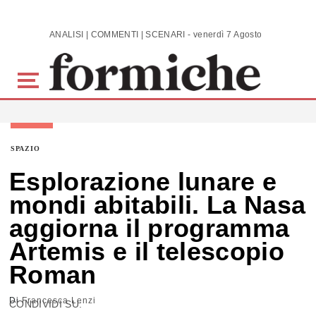
Skip to main content
ANALISI | COMMENTI | SCENARI - venerdì 7 Agosto 2026
SPAZIO
Esplorazione lunare e
mondi abitabili. La Nasa
aggiorna il programma
Artemis e il telescopio
Roman
Di
Francesca Lenzi
CONDIVIDI SU: