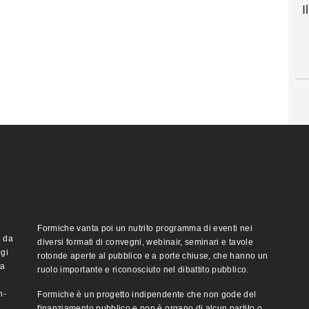
I
Formiche vanta poi un nutrito programma di eventi nei
o da
diversi formati di convegni, webinair, seminari e tavole
ggi
rotonde aperte al pubblico e a porte chiuse, che hanno un
ma
ruolo importante e riconosciuto nel dibattito pubblico.
n-
Formiche è un progetto indipendente che non gode del
finanziamento pubblico e non è organo di alcun partito o