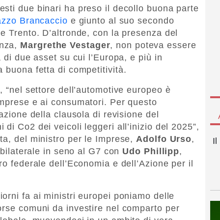
sti due binari ha preso il decollo buona parte
lazzo Brancaccio
e giunto al suo secondo
 e Trento. D’altronde, con la presenza del
enza,
Margrethe Vestager
, non poteva essere
 di due asset su cui l’Europa, e più in
 buona fetta di competitività.
, “nel settore dell’automotive europeo è
imprese e ai consumatori. Per questo
azione della clausola di revisione del
di Co2 dei veicoli leggeri all’inizio del 2025”,
ta, del ministro per le Imprese,
Adolfo Urso
,
I
e bilaterale in seno al G7 con
Udo Phillipp
,
ro federale dell’Economia e dell’Azione per il
orni fa ai ministri europei poniamo delle
orse comuni da investire nel comparto per