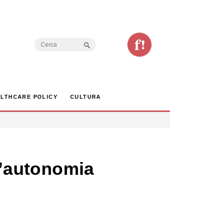
Search Button
Search
for:
LTHCARE POLICY
CULTURA
ll’autonomia