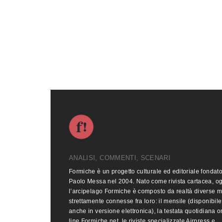
ANALISI, COMMENTI, SCENARI
Formiche è un progetto culturale ed editoriale fondat
Paolo Messa nel 2004. Nato come rivista cartacea, o
l’arcipelago Formiche è composto da realtà diverse 
strettamente connesse fra loro: il mensile (disponibile
anche in versione elettronica), la testata quotidiana o
line Formiche.net, le riviste specializzate Airpress e