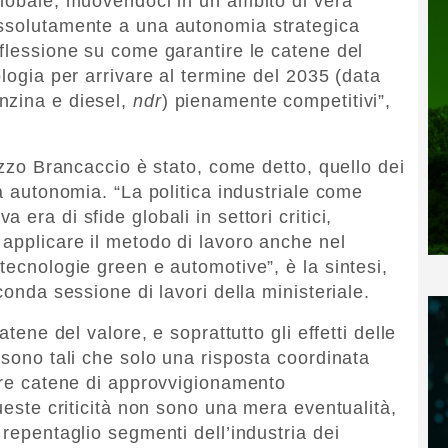
globale, muovendoci in un ambito di vera
assolutamente a una autonomia strategica
iflessione su come garantire le catene del
ologia per arrivare al termine del 2035 (data
nzina e diesel,
ndr
) pienamente competitivi”,
lazzo Brancaccio è stato, come detto, quello dei
ta autonomia. “La politica industriale come
era di sfide globali in settori critici,
 applicare il metodo di lavoro anche nel
tecnologie green e automotive”, è la sintesi,
conda sessione di lavori della ministeriale.
atene del valore, e soprattutto gli effetti delle
 sono tali che solo una risposta coordinata
stre catene di approvvigionamento
Queste criticità non sono una mera eventualità,
 repentaglio segmenti dell’industria dei