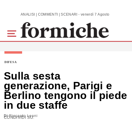
Skip to main content
ANALISI | COMMENTI | SCENARI - venerdì 7 Agosto 2026
DIFESA
Sulla sesta
generazione, Parigi e
Berlino tengono il piede
in due staffe
Di
Riccardo Leoni
CONDIVIDI SU: