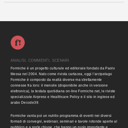
ANALISI, COMMENTI, SCENARI
Formiche è un progetto culturale ed editoriale fondato da Paolo
Messa nel 2004. Nato come rivista cartacea, oggi l’arcipelago
Formiche è composto da realtà diverse ma strettamente
connesse fra loro: il mensile (disponibile anche in versione
elettronica), la testata quotidiana on-line Formiche.net, le riviste
specializzate Airpress e Healthcare Policy e il sito in inglese ed
arabo Decode39.
Formiche vanta poi un nutrito programma di eventi nei diversi
formati di convegni, webinair, seminari e tavole rotonde aperte al
pubblico e a porte chiuse, che hanno un ruolo importante e