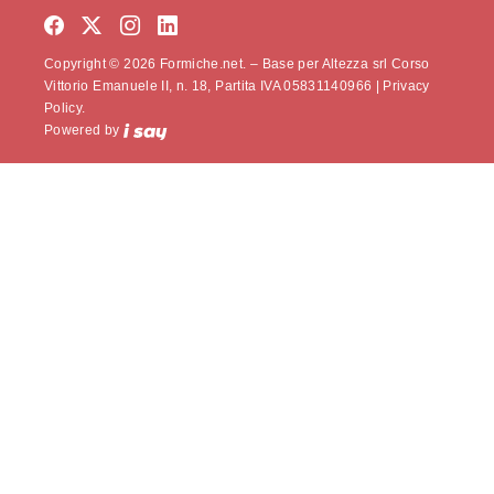
Copyright © 2026 Formiche.net. – Base per Altezza srl Corso
Vittorio Emanuele II, n. 18, Partita IVA 05831140966 |
Privacy
Policy.
Powered by