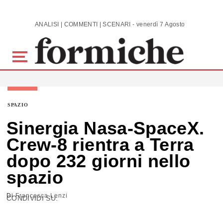
Skip to main content
ANALISI | COMMENTI | SCENARI - venerdì 7 Agosto 2026
SPAZIO
Sinergia Nasa-SpaceX.
Crew-8 rientra a Terra
dopo 232 giorni nello
spazio
Di
Francesca Lenzi
CONDIVIDI SU: