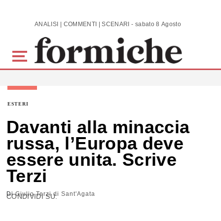
Skip to main content
ANALISI | COMMENTI | SCENARI - sabato 8 Agosto 2026
ESTERI
Davanti alla minaccia
russa, l’Europa deve
essere unita. Scrive
Terzi
Di
Giulio Terzi di Sant'Agata
CONDIVIDI SU: