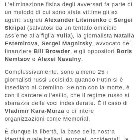
L’eliminazione fisica degli avversari fa parte di
un metodo di cui sono state vittime gli ex
agenti segreti
Alexander Litvinenko
e
Sergei
Skripal
(salvatosi da un tentato omicidio
assieme alla figlia
Yulia
), la giornalista
Natalia
Estemirova
,
Sergei Magnitsky
, avvocato del
finanziere
Bill Browder
, e gli oppositori
Boris
Nemtsov
e
Alexei Navalny
.
Complessivamente, sono almeno 25 i
giornalisti russi uccisi da quando Putin si è
insediato al Cremlino. Se non con la morte, è
con il carcere o l’esilio, che il regime russo si
sbarazza delle voci indesiderate. È il caso di
Vladimir Kara-Murza
o di intere
organizzazioni come Memorial.
È dunque la libertà, la base della nostra
identità quale italiani, europei, occidentali, la