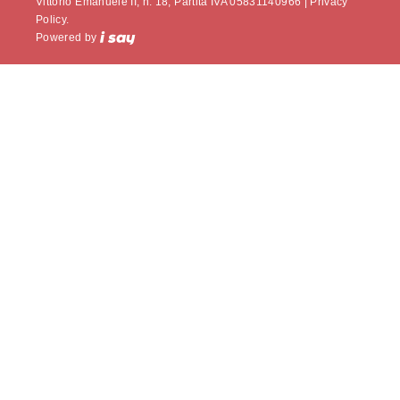
Vittorio Emanuele II, n. 18, Partita IVA 05831140966 |
Privacy
Policy.
Powered by