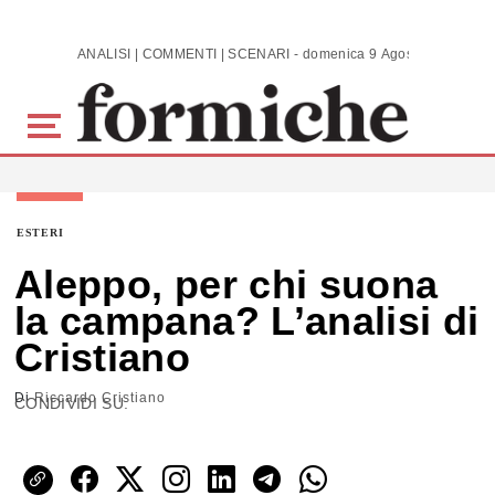
Skip to main content
ANALISI | COMMENTI | SCENARI - domenica 9 Agosto 2026
ESTERI
Aleppo, per chi suona
la campana? L’analisi di
Cristiano
Di
Riccardo Cristiano
CONDIVIDI SU: