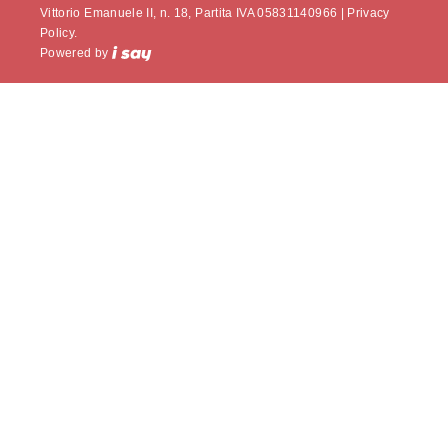
Vittorio Emanuele II, n. 18, Partita IVA 05831140966 |
Privacy
Policy.
Powered by