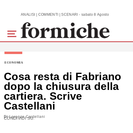
Skip to main content
ANALISI | COMMENTI | SCENARI - sabato 8 Agosto 2026
ECONOMIA
Cosa resta di Fabriano
dopo la chiusura della
cartiera. Scrive
Castellani
Di
Lorenzo Castellani
CONDIVIDI SU: