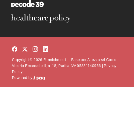
Copyright © 2026 Formiche.net. – Base per Altezza srl Corso
Vittorio Emanuele II, n. 18, Partita IVA 05831140966 |
Privacy
Policy.
Powered by