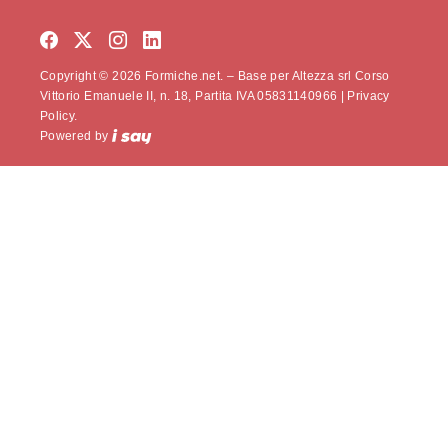
Copyright © 2026 Formiche.net. – Base per Altezza srl Corso
Vittorio Emanuele II, n. 18, Partita IVA 05831140966 |
Privacy
Policy.
Powered by