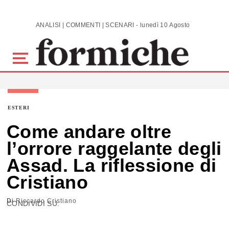
Skip to main content
ANALISI | COMMENTI | SCENARI - lunedì 10 Agosto 2026
ESTERI
Come andare oltre
l’orrore raggelante degli
Assad. La riflessione di
Cristiano
Di
Riccardo Cristiano
CONDIVIDI SU: