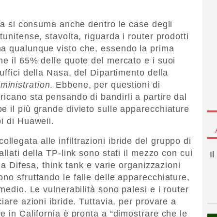
ina si consuma anche dentro le case degli
unitense, stavolta, riguarda i router prodotti
na qualunque visto che, essendo la prima
ne il 65% delle quote del mercato e i suoi
uffici della Nasa, del Dipartimento della
inistration
. Ebbene, per questioni di
icano sta pensando di bandirli a partire dal
e il più grande divieto sulle apparecchiature
i di Huaweii.
egata alle infiltrazioni ibride del gruppo di
 fallati della TP-link sono stati il mezzo con cui
I
lla Difesa, think tank e varie organizzazioni
no sfruttando le falle delle apparecchiature,
medio. Le vulnerabilità sono palesi e i router
iare azioni ibride. Tuttavia, per provare a
e in California è pronta a “dimostrare che le