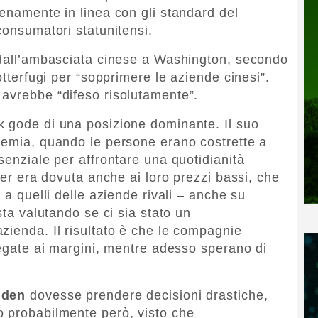
ienamente in linea con gli standard del
consumatori statunitensi.
 dall’ambasciata cinese a Washington, secondo
otterfugi per “sopprimere le aziende cinesi”.
avrebbe “difeso risolutamente”.
k gode di una posizione dominante. Il suo
demia, quando le persone erano costrette a
senziale per affrontare una quotidianità
uter era dovuta anche ai loro prezzi bassi, che
 a quelli delle aziende rivali – anche su
sta valutando se ci sia stato un
zienda. Il risultato è che le compagnie
legate ai margini, mentre adesso sperano di
iden
dovesse prendere decisioni drastiche,
o probabilmente però, visto che