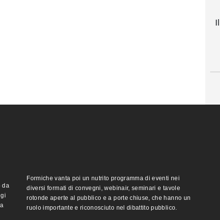
I
Formiche vanta poi un nutrito programma di eventi nei
o da
diversi formati di convegni, webinair, seminari e tavole
ggi
rotonde aperte al pubblico e a porte chiuse, che hanno un
ma
ruolo importante e riconosciuto nel dibattito pubblico.