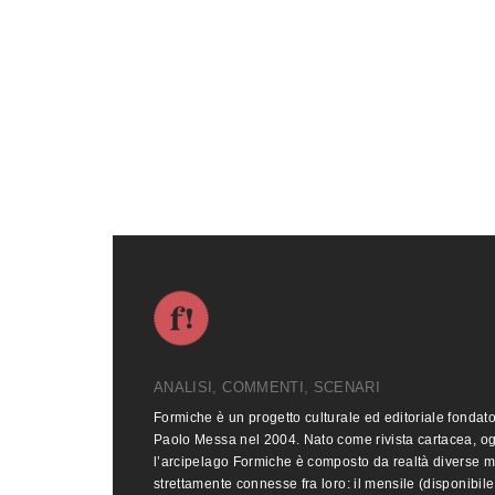
ANALISI, COMMENTI, SCENARI
Formiche è un progetto culturale ed editoriale fondat
Paolo Messa nel 2004. Nato come rivista cartacea, o
l’arcipelago Formiche è composto da realtà diverse 
strettamente connesse fra loro: il mensile (disponibile