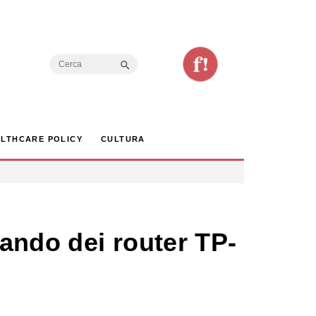
Search Button
Search
for:
LTHCARE POLICY
CULTURA
ando dei router TP-