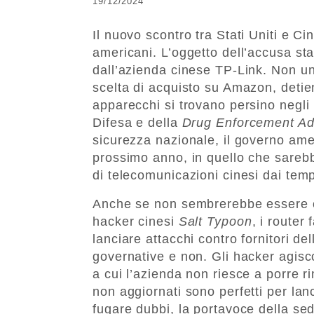
19/12/2024
Il nuovo scontro tra Stati Uniti e C
americani. L’oggetto dell’accusa stat
dall’azienda cinese TP-Link. Non u
scelta di acquisto su Amazon, detie
apparecchi si trovano persino negli 
Difesa e della
Drug Enforcement Adm
sicurezza nazionale, il governo amer
prossimo anno, in quello che sarebb
di telecomunicazioni cinesi dai temp
Anche se non sembrerebbe essere coll
hacker cinesi
Salt Typoon
, i router
lanciare attacchi contro fornitori de
governative e non. Gli hacker agisco
a cui l’azienda non riesce a porre ri
non aggiornati sono perfetti per lanc
fugare dubbi, la portavoce della sed