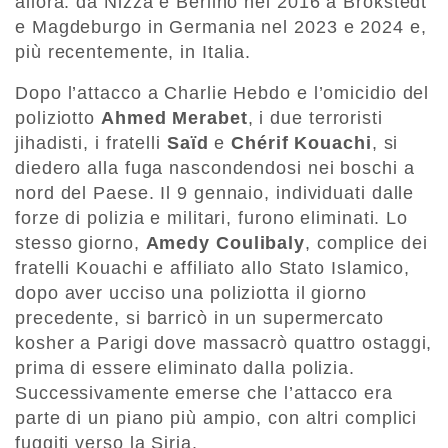
allora: da Nizza e Berlino nel 2016 a Brokstedt
e Magdeburgo in Germania nel 2023 e 2024 e,
più recentemente, in Italia.
Dopo l’attacco a Charlie Hebdo e l’omicidio del
poliziotto
Ahmed Merabet
, i due terroristi
jihadisti, i fratelli
Saïd
e
Chérif Kouachi
, si
diedero alla fuga nascondendosi nei boschi a
nord del Paese. Il 9 gennaio, individuati dalle
forze di polizia e militari, furono eliminati. Lo
stesso giorno,
Amedy Coulibaly
, complice dei
fratelli Kouachi e affiliato allo Stato Islamico,
dopo aver ucciso una poliziotta il giorno
precedente, si barricò in un supermercato
kosher a Parigi dove massacrò quattro ostaggi,
prima di essere eliminato dalla polizia.
Successivamente emerse che l’attacco era
parte di un piano più ampio, con altri complici
fuggiti verso la Siria.