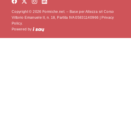
Copyright © 2026 Formiche.net. – Base per Altezza srl Corso
Vittorio Emanuele II, n. 18, Partita IVA 05831140966 |
Privacy
Policy.
Powered by