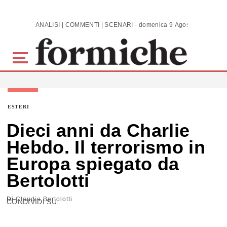
Skip to main content
ANALISI | COMMENTI | SCENARI - domenica 9 Agosto 2026
ESTERI
Dieci anni da Charlie
Hebdo. Il terrorismo in
Europa spiegato da
Bertolotti
Di
Claudio Bertolotti
CONDIVIDI SU: