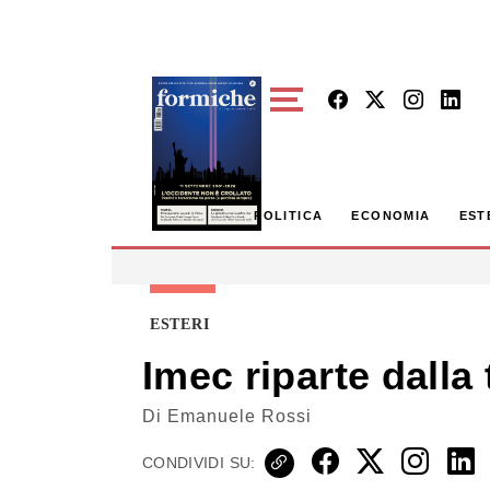
Skip to main content
POLITICA
ECONOMIA
EST
ESTERI
Imec riparte dall
Di
Emanuele Rossi
CONDIVIDI SU: