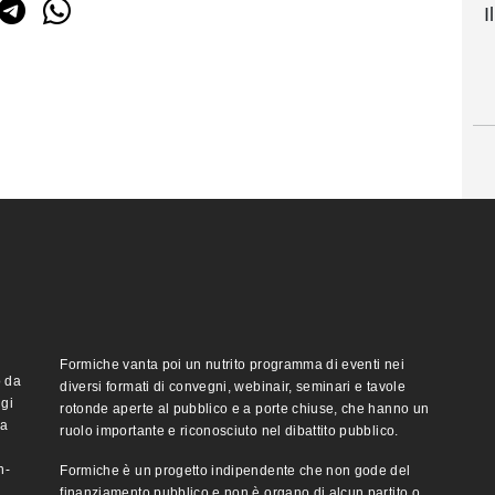
I
Formiche vanta poi un nutrito programma di eventi nei
o da
diversi formati di convegni, webinair, seminari e tavole
ggi
rotonde aperte al pubblico e a porte chiuse, che hanno un
ma
ruolo importante e riconosciuto nel dibattito pubblico.
n-
Formiche è un progetto indipendente che non gode del
finanziamento pubblico e non è organo di alcun partito o