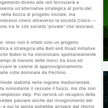
egamento diretto alle reti ferroviarie e
senta un’alternativa strategica al porto del
ella bozza di progetto iniziale, ma
interessi cinesi attraverso la società Cosco —
no tra le 134 società “private” che lavorano
: Imec non è infatti solo un progetto
itica e strategica alla Belt and Road Initiative
o che Biden lo ha menzionato spontaneamente
empi di transito delle merci tra Asia ed
fforzare le catene di approvvigionamento
alle rotte dominate da Pechino.
chiede stabilità nella regione mediorientale,
ita nonostante il cessate il fuoco, ma che non
omplesso step. Poi servirà un recupero della
otrebbe passare anche dal rinvigorimento del
 e qui la spinta potrebbe arrivare dal ritorno