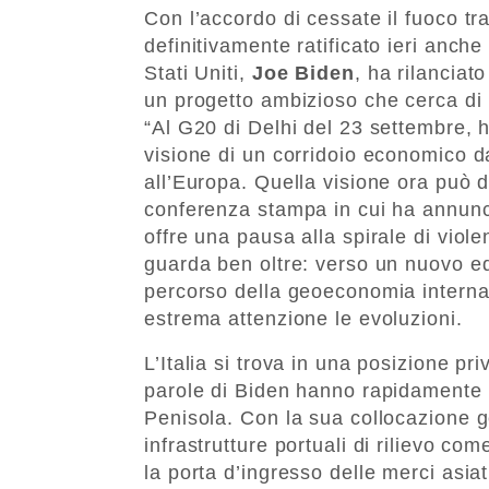
Con l’accordo di cessate il fuoco tr
definitivamente ratificato ieri anch
Stati Uniti,
Joe Biden
, ha rilanciat
un progetto ambizioso che cerca di r
“Al G20 di Delhi del 23 settembre, h
visione di un corridoio economico da
all’Europa. Quella visione ora può d
conferenza stampa in cui ha annunci
offre una pausa alla spirale di viol
guarda ben oltre: verso un nuovo equ
percorso della geoeconomia interna
estrema attenzione le evoluzioni.
L’Italia si trova in una posizione pri
parole di Biden hanno rapidamente ri
Penisola. Con la sua collocazione g
infrastrutture portuali di rilievo co
la porta d’ingresso delle merci asia