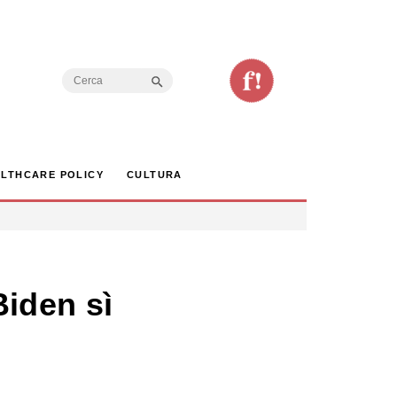
Search Button
Search
for:
LTHCARE POLICY
CULTURA
Biden sì