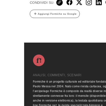
CONDIVIDI SU:
Aggiungi Formiche su Google
ANALISI, COMMENTI, SCENARI
Formiche è un progetto culturale ed editoriale fondat
Paolo Messa nel 2004. Nato come rivista cartacea, o
l’arcipelago Formiche è composto da realtà diverse 
strettamente connesse fra loro: il mensile (disponibile
anche in versione elettronica), la testata quotidiana o
line Formiche.net, le riviste specializzate Airpress e