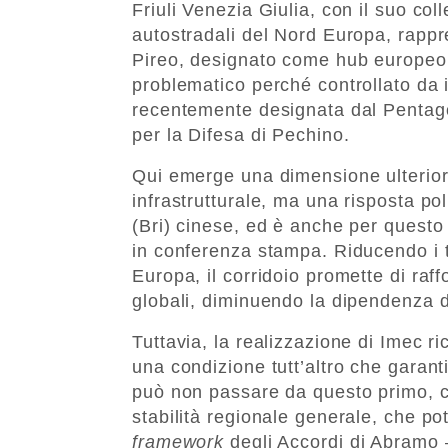
Friuli Venezia Giulia, con il suo coll
autostradali del Nord Europa, rappre
Pireo, designato come hub europeo n
problematico perché controllato da 
recentemente designata dal Pentago
per la Difesa di Pechino.
Qui emerge una dimensione ulteriore
infrastrutturale, ma una risposta pol
(Bri) cinese, ed è anche per quest
in conferenza stampa. Riducendo i t
Europa, il corridoio promette di ra
globali, diminuendo la dipendenza d
Tuttavia, la realizzazione di Imec ri
una condizione tutt’altro che garant
può non passare da questo primo, c
stabilità regionale generale, che p
framework
degli Accordi di Abramo –