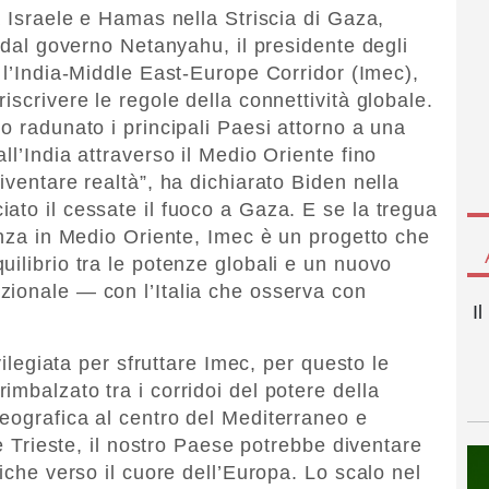
a Israele e Hamas nella Striscia di Gaza,
e dal governo Netanyahu, il presidente degli
o l’India-Middle East-Europe Corridor (Imec),
iscrivere le regole della connettività globale.
o radunato i principali Paesi attorno a una
ll’India attraverso il Medio Oriente fino
iventare realtà”, ha dichiarato Biden nella
ato il cessate il fuoco a Gaza. E se la tregua
enza in Medio Oriente, Imec è un progetto che
ilibrio tra le potenze globali e un nuovo
zionale — con l’Italia che osserva con
I
vilegiata per sfruttare Imec, per questo le
mbalzato tra i corridoi del potere della
eografica al centro del Mediterraneo e
me Trieste, il nostro Paese potrebbe diventare
tiche verso il cuore dell’Europa. Lo scalo nel