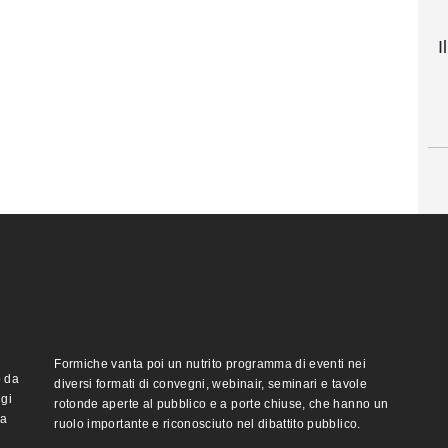
I
Formiche vanta poi un nutrito programma di eventi nei
o da
diversi formati di convegni, webinair, seminari e tavole
ggi
rotonde aperte al pubblico e a porte chiuse, che hanno un
ma
ruolo importante e riconosciuto nel dibattito pubblico.