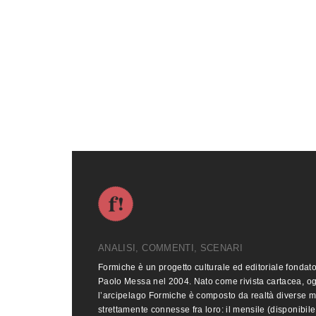
ANALISI, COMMENTI, SCENARI
Formiche è un progetto culturale ed editoriale fondat
Paolo Messa nel 2004. Nato come rivista cartacea, o
l’arcipelago Formiche è composto da realtà diverse 
strettamente connesse fra loro: il mensile (disponibile