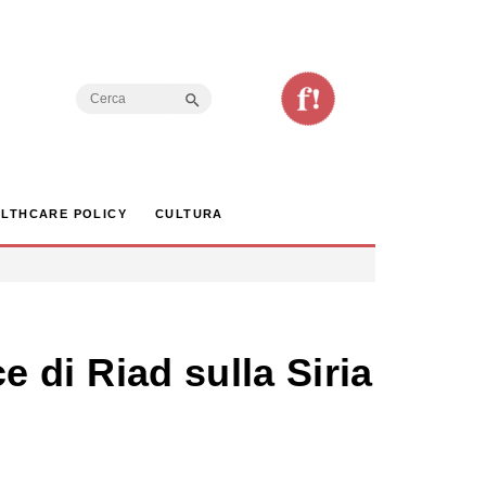
Search Button
Search
for:
LTHCARE POLICY
CULTURA
ce di Riad sulla Siria