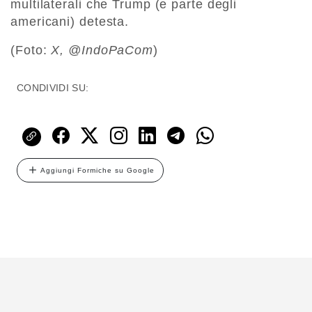
multilaterali che Trump (e parte degli
americani) detesta.
(Foto:
X, @IndoPaCom
)
CONDIVIDI SU:
Aggiungi Formiche su Google