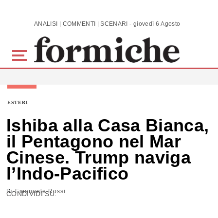
Skip to main content
ANALISI | COMMENTI | SCENARI - giovedì 6 Agosto 2026
ESTERI
Ishiba alla Casa Bianca,
il Pentagono nel Mar
Cinese. Trump naviga
l’Indo-Pacifico
Di
Emanuele Rossi
CONDIVIDI SU: