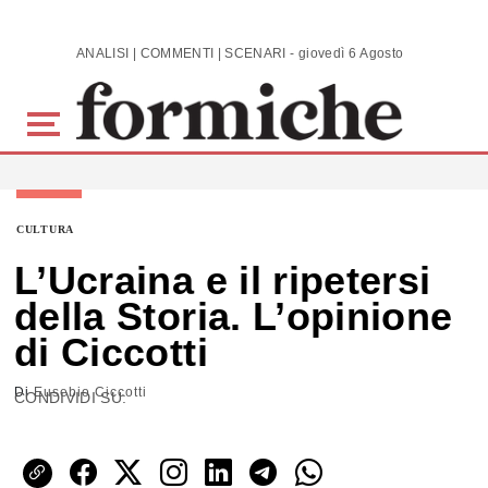
Skip to main content
ANALISI | COMMENTI | SCENARI - giovedì 6 Agosto 2026
CULTURA
L’Ucraina e il ripetersi
della Storia. L’opinione
di Ciccotti
Di
Eusebio Ciccotti
CONDIVIDI SU: