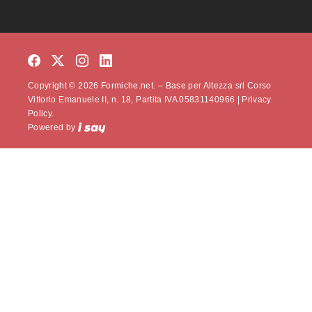
Copyright © 2026 Formiche.net. – Base per Altezza srl Corso
Vittorio Emanuele II, n. 18, Partita IVA 05831140966 |
Privacy
Policy.
Powered by