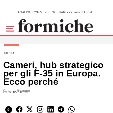
Skip to main content
ANALISI | COMMENTI | SCENARI - venerdì 7 Agosto 2026
DIFESA
Cameri, hub strategico
per gli F-35 in Europa.
Ecco perché
Di
Luigi Romano
CONDIVIDI SU: