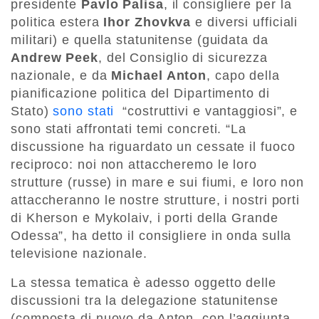
presidente
Pavlo Palisa
, il consigliere per la
politica estera
Ihor Zhovkva
e diversi ufficiali
militari) e quella statunitense (guidata da
Andrew Peek
, del Consiglio di sicurezza
nazionale, e da
Michael Anton
, capo della
pianificazione politica del Dipartimento di
Stato)
sono stati
“costruttivi e vantaggiosi”, e
sono stati affrontati temi concreti. “La
discussione ha riguardato un cessate il fuoco
reciproco: noi non attaccheremo le loro
strutture (russe) in mare e sui fiumi, e loro non
attaccheranno le nostre strutture, i nostri porti
di Kherson e Mykolaiv, i porti della Grande
Odessa”, ha detto il consigliere in onda sulla
televisione nazionale.
La stessa tematica è adesso oggetto delle
discussioni tra la delegazione statunitense
(composta di nuovo da Anton, con l’aggiunta