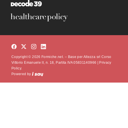
Copyright © 2026 Formiche.net. – Base per Altezza srl Corso
Vittorio Emanuele II, n. 18, Partita IVA 05831140966 |
Privacy
Policy.
Powered by