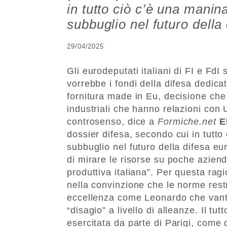
in tutto ciò c’è una mani
subbuglio nel futuro della
29/04/2025
Gli eurodeputati italiani di FI e FdI
vorrebbe i fondi della difesa dedic
fornitura made in Eu, decisione che 
industriali che hanno relazioni co
controsenso, dice a
Formiche.net
E
dossier difesa, secondo cui in tutt
subbuglio nel futuro della difesa eu
di mirare le risorse su poche aziende
produttiva italiana”. Per questa rag
nella convinzione che le norme restri
eccellenza come Leonardo che vantan
“disagio” a livello di alleanze. Il tu
esercitata da parte di Parigi, come d