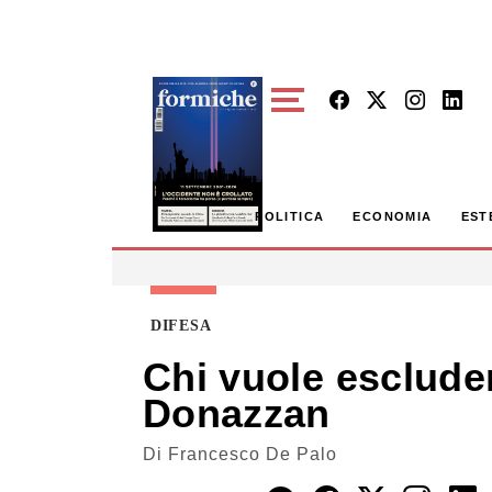
Skip to main content
POLITICA
ECONOMIA
EST
DIFESA
Chi vuole escluder
Donazzan
Di
Francesco De Palo