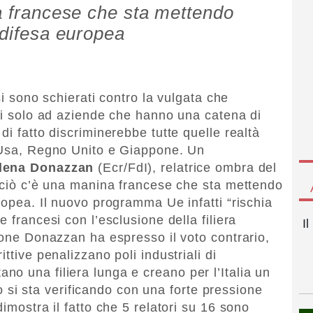
na francese che sta mettendo
 difesa europea
 si sono schierati contro la vulgata che
ati solo ad aziende che hanno una catena di
di fatto discriminerebbe tutte quelle realtà
n Usa, Regno Unito e Giappone. Un
lena Donazzan
(Ecr/FdI), relatrice ombra del
o ciò c’è una manina francese che sta mettendo
ropea. Il nuovo programma Ue infatti “rischia
 francesi con l’esclusione della filiera
I
ione Donazzan ha espresso il voto contrario,
ttive penalizzano poli industriali di
o una filiera lunga e creano per l’Italia un
tto si sta verificando con una forte pressione
imostra il fatto che 5 relatori su 16 sono