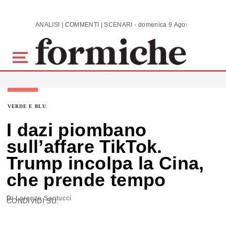
Skip to main content
ANALISI | COMMENTI | SCENARI - domenica 9 Agosto 2026
VERDE E BLU
I dazi piombano
sull’affare TikTok.
Trump incolpa la Cina,
che prende tempo
Di
Lorenzo Santucci
CONDIVIDI SU: