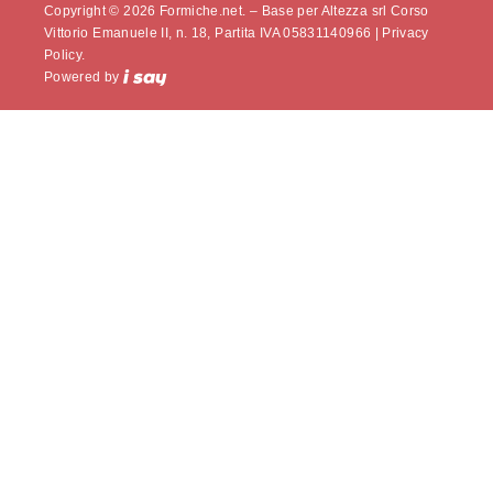
Copyright © 2026 Formiche.net. – Base per Altezza srl Corso
Vittorio Emanuele II, n. 18, Partita IVA 05831140966 |
Privacy
Policy.
Powered by